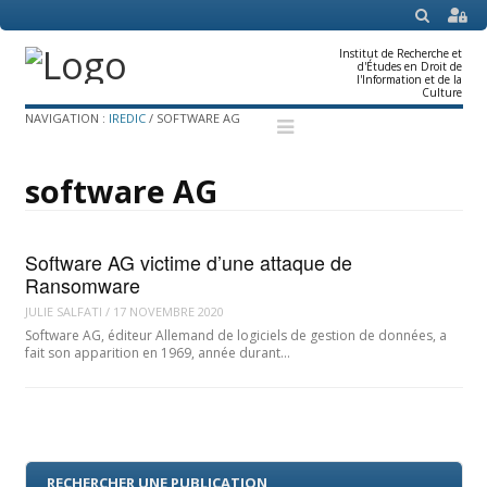
SEARCH
Institut de Recherche et
d'Études en Droit de
l'Information et de la
Culture
Menu
Skip
NAVIGATION :
IREDIC
/
SOFTWARE AG
to
content
software AG
Software AG victime d’une attaque de
Ransomware
JULIE SALFATI
/
17 NOVEMBRE 2020
Software AG, éditeur Allemand de logiciels de gestion de données, a
fait son apparition en 1969, année durant…
RECHERCHER UNE PUBLICATION