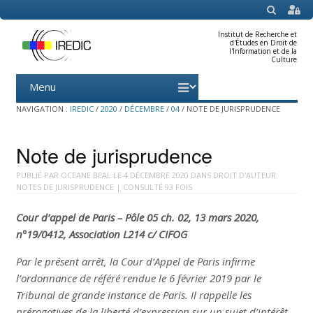
SEARCH
Institut de Recherche et
d'Études en Droit de
l'Information et de la
Culture
Menu
Skip
to
content
NAVIGATION :
IREDIC
/
2020
/
DÉCEMBRE
/
04
/
NOTE DE JURISPRUDENCE
Note de jurisprudence
PUBLIÉ PAR
OCEANE BEAL
LE
4 DÉCEMBRE 2020
DANS
DROIT D'AUTEUR:
NOTES DE JURISPRUDENCE
| CONSULTÉ 93 FOIS
Cour d’appel de Paris – Pôle 05 ch. 02, 13 mars 2020,
n°19/0412, Association L214 c/ CIFOG
Par le présent arrêt, la Cour d’Appel de Paris infirme
l’ordonnance de référé rendue le 6 février 2019 par le
Tribunal de grande instance de Paris. Il rappelle les
prérogatives de la liberté d’expression sur un sujet d’intérêt