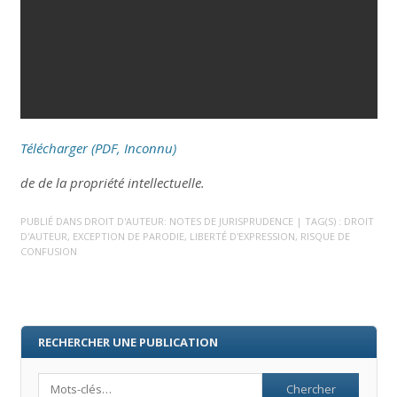
Télécharger (PDF, Inconnu)
de de la propriété intellectuelle.
PUBLIÉ DANS
DROIT D'AUTEUR: NOTES DE JURISPRUDENCE
| TAG(S) :
DROIT
D'AUTEUR
,
EXCEPTION DE PARODIE
,
LIBERTÉ D'EXPRESSION
,
RISQUE DE
CONFUSION
RECHERCHER UNE PUBLICATION
Search