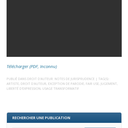
Télécharger (PDF, Inconnu)
PUBLIÉ DANS
DROIT D'AUTEUR: NOTES DE JURISPRUDENCE
| TAG(S) :
ARTISTE
,
DROIT D'AUTEUR
,
EXCEPTION DE PARODIE
,
FAIR USE
,
JUGEMENT
,
LIBERTÉ D'EXPRESSION
,
USAGE TRANSFORMATIF
RECHERCHER UNE PUBLICATION