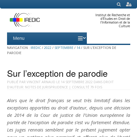
SEARCH
Institut de Recherche et
d'Études en Droit de
l'Information et de la
Culture
Menu
Skip
to
content
NAVIGATION :
IREDIC
/
2022
/
SEPTEMBRE
/
14
/
SUR L’EXCEPTION DE
PARODIE
Sur l’exception de parodie
PUBLIÉ PAR
VINCENT ARNAUD
LE
14 SEPTEMBRE 2022
DANS
DROIT
D'AUTEUR: NOTES DE JURISPRUDENCE
| CONSULTÉ 79 FOIS
Alors que le droit français se veut très limitatif dans les
exceptions apportées au droit d’auteur, depuis une décision
de 2014 de la Cour de justice de l’Union européenne la
portée de l’exception de parodie s’est vu fortement étendue.
Les juges rennais semblent par le présent jugement opter