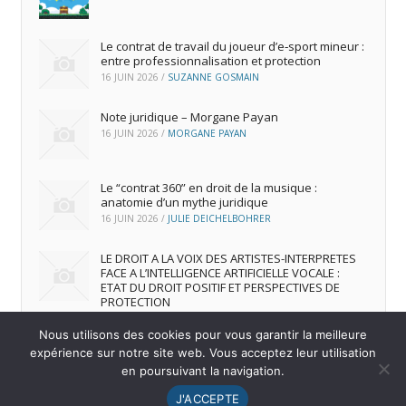
Le contrat de travail du joueur d’e‑sport mineur :
entre professionnalisation et protection
16 JUIN 2026
/
SUZANNE GOSMAIN
Note juridique – Morgane Payan
16 JUIN 2026
/
MORGANE PAYAN
Le “contrat 360” en droit de la musique :
anatomie d’un mythe juridique
16 JUIN 2026
/
JULIE DEICHELBOHRER
LE DROIT A LA VOIX DES ARTISTES-INTERPRETES
FACE A L’INTELLIGENCE ARTIFICIELLE VOCALE :
ETAT DU DROIT POSITIF ET PERSPECTIVES DE
PROTECTION
16 JUIN 2026
/
ANDREA FRANCA MARQUES FRUTUOSO
Nous utilisons des cookies pour vous garantir la meilleure
expérience sur notre site web. Vous acceptez leur utilisation
en poursuivant la navigation.
© 2026
IREDIC
-
Mentions Légales
J'ACCEPTE