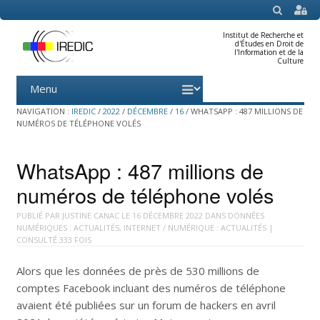
SEARCH
Institut de Recherche et
d'Études en Droit de
l'Information et de la
Culture
Menu
Skip
to
content
NAVIGATION :
IREDIC
/
2022
/
DÉCEMBRE
/
16
/
WHATSAPP : 487 MILLIONS DE
NUMÉROS DE TÉLÉPHONE VOLÉS
WhatsApp : 487 millions de
numéros de téléphone volés
PUBLIÉ PAR
JUSTINE CANAC
LE
16 DÉCEMBRE 2022
DANS
DONNÉES
NUMÉRIQUES : ACTUALITÉS
,
INTERNET / NUMÉRIQUE : ACTUALITÉS
|
CONSULTÉ 333 FOIS
Alors que les données de près de 530 millions de
comptes Facebook incluant des numéros de téléphone
avaient été publiées sur un forum de hackers en avril