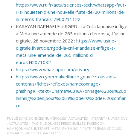
https://www.rtl.fr/actu/sciences-tech/whatsapp-faut-
il-s-inquieter-d-une-nouvelle-fuite-de-20-millions-de-
numeros-francais-7900211122
KARAYAN RAPHAELE « RGPD : La Cnil irlandaise inflige
à Meta une amende de 265 millions d’euros », L’usine
digitale, 28 novembre 2022 :
https://www.usine-
digitale.fr/article/rgpd-la-cnil-irlandaise-inflige-a-
meta-une-amende-de-265-millions-d-
euros.N2071082
https://www.whatsapp.com/privacy
https://www.cybermalveillance.gouv.fr/tous-nos-
contenus/fiches-reflexes/hameconnage-
phishing#:~:text=L’hame%C3%A7onnage%20ou%20p
hishing%20en,pour%20un%20tiers%20de%20confian
ce
.
PUBLIÉ DANS
DONNÉES NUMÉRIQUES : ACTUALITÉS
,
INTERNET / NUMÉRIQUE
: ACTUALITÉS
| TAG(S) :
DONNÉES PERSONNELLES
,
FACEBOOK
,
HAMEÇONNAGE
,
INTERNET
,
META
,
PHISHING
,
PIRATE
,
RÉSEAUX SOCIAUX
,
SCRAPING
,
VIE PRIVEE
,
WHATSAPP