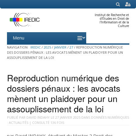
SEARCH
Institut de Recherche et
d'Études en Droit de
l'Information et de la
Culture
Menu
Skip
to
content
NAVIGATION :
IREDIC
/
2025
/
JANVIER
/
27
/
REPRODUCTION NUMÉRIQUE
DES DOSSIERS PÉNAUX : LES AVOCATS MÈNENT UN PLAIDOYER POUR UN
ASSOUPLISSEMENT DE LA LOI
Reproduction numérique des
dossiers pénaux : les avocats
mènent un plaidoyer pour un
assouplissement de la loi
PUBLIÉ PAR
DAVID INDAHY
LE
27 JANVIER 2025
DANS
DONNÉES NUMÉRIQUES
: ACTUALITÉS
| CONSULTÉ 136 FOIS
par David INDAHY, étudiant du Master 2 Droit des