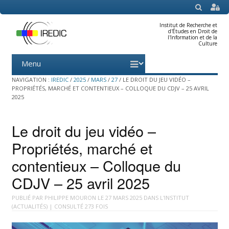
SEARCH
Institut de Recherche et
d'Études en Droit de
l'Information et de la
Culture
Menu
Skip
to
content
NAVIGATION :
IREDIC
/
2025
/
MARS
/
27
/
LE DROIT DU JEU VIDÉO –
PROPRIÉTÉS, MARCHÉ ET CONTENTIEUX – COLLOQUE DU CDJV – 25 AVRIL
2025
Le droit du jeu vidéo –
Propriétés, marché et
contentieux – Colloque du
CDJV – 25 avril 2025
PUBLIÉ PAR
PHILIPPE MOURON
LE
27 MARS 2025
DANS
L'INSTITUT
(ACTUALITÉS)
| CONSULTÉ 273 FOIS