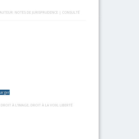
'AUTEUR: NOTES DE JURISPRUDENCE
| CONSULTÉ
harger
:
DROIT À L'IMAGE
,
DROIT À LA VOIX
,
LIBERTÉ