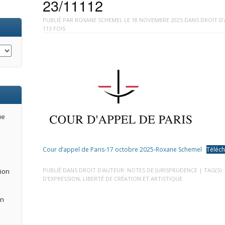
23/11112
PUBLIÉ PAR
ROXANE SCHEMEL
LE
18 NOVEMBRE 2025
DANS
DROIT D
113 FOIS
ue
Cour d’appel de Paris-17 octobre 2025-Roxane Schemel
Téléc
PUBLIÉ DANS
DROIT D'AUTEUR: NOTES DE JURISPRUDENCE
| TAG(S) 
tion
D'EXPRESSION
,
LIBERTÉ DE CRÉATION ET ARTISTIQUE
an