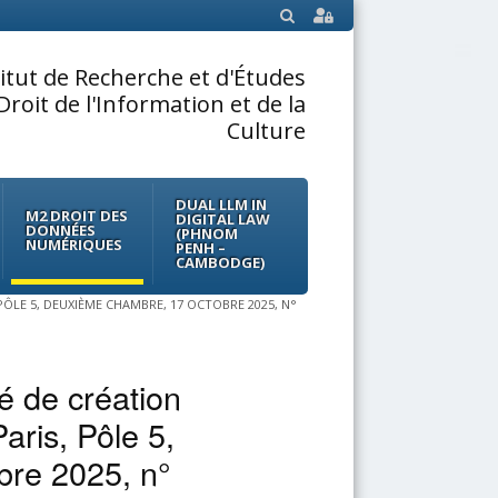
SEARCH
titut de Recherche et d'Études
Droit de l'Information et de la
Culture
DUAL LLM IN
M2 DROIT DES
DIGITAL LAW
DONNÉES
(PHNOM
NUMÉRIQUES
PENH –
CAMBODGE)
 PÔLE 5, DEUXIÈME CHAMBRE, 17 OCTOBRE 2025, N°
té de création
aris, Pôle 5,
bre 2025, n°