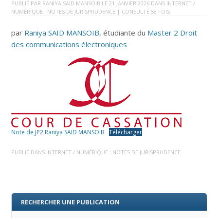
PUBLIÉ PAR
RANIYA SAID MANSOIB
LE
21 JANVIER 2026
DANS
INTERNET /
NUMÉRIQUE : NOTES DE JURISPRUDENCE
| CONSULTÉ 58 FOIS
par
Raniya SAID MANSOIB
, étudiante du
Master 2 Droit
des communications électroniques
Note de JP2 Raniya SAID MANSOIB
Télécharger
PUBLIÉ DANS
INTERNET / NUMÉRIQUE : NOTES DE JURISPRUDENCE
RECHERCHER UNE PUBLICATION