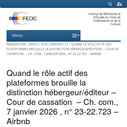
SEARCH
Institut de Recherche et
d'Études en Droit de
l'Information et de la
Culture
Menu
Skip
to
content
NAVIGATION :
IREDIC
/
2026
/
JANVIER
/
21
/
QUAND LE RÔLE ACTIF DES
PLATEFORMES BROUILLE LA DISTINCTION HÉBERGEUR/ÉDITEUR – COUR DE
CASSATION – CH. COM., 7 JANVIER 2026 , N° 23-22.723 – AIRBNB
Quand le rôle actif des
plateformes brouille la
distinction hébergeur/éditeur –
Cour de cassation – Ch. com.,
7 janvier 2026 , n° 23-22.723 –
Airbnb