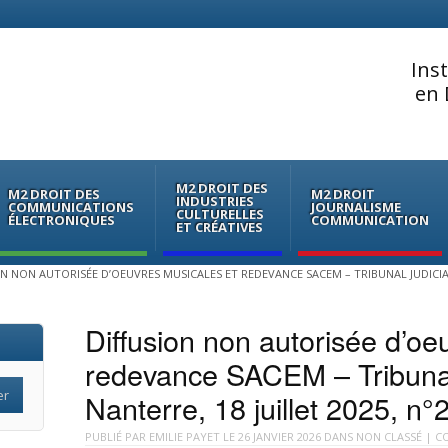
Ins
en 
M2 DROIT DES
M2 DROIT DES
M2 DROIT
INDUSTRIES
COMMUNICATIONS
JOURNALISME
CULTURELLES
ÉLECTRONIQUES
COMMUNICATION
ET CRÉATIVES
N NON AUTORISÉE D’OEUVRES MUSICALES ET REDEVANCE SACEM – TRIBUNAL JUDICIAIR
Diffusion non autorisée d’oe
redevance SACEM – Tribunal 
Nanterre, 18 juillet 2025, n
PUBLIÉ PAR
EMILIE PAYET
LE
26 JANVIER 2026
DANS
NON CLASSÉ
| CO