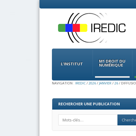
Menu
Skip
to
M1 DROIT DU
content
L’INSTITUT
NUMÉRIQUE
NAVIGATION :
IREDIC
/
2026
/
JANVIER
/
26
/
DIFFUSIO
RECHERCHER UNE PUBLICATION
Search