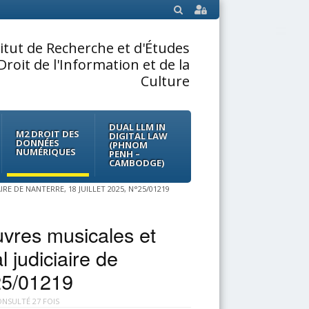
SEARCH
titut de Recherche et d'Études
Droit de l'Information et de la
Culture
DUAL LLM IN
M2 DROIT DES
DIGITAL LAW
DONNÉES
(PHNOM
NUMÉRIQUES
PENH –
CAMBODGE)
E DE NANTERRE, 18 JUILLET 2025, N°25/01219
uvres musicales et
judiciaire de
°25/01219
NSULTÉ 27 FOIS