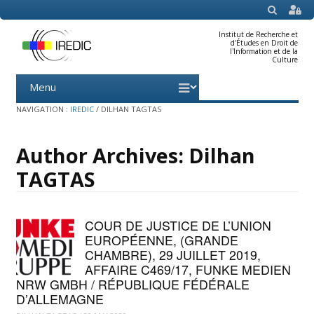
SEARCH
Institut de Recherche et
d'Études en Droit de
l'Information et de la
Culture
Menu
Skip
to
content
NAVIGATION :
IREDIC
/
DILHAN TAGTAS
Author Archives:
Dilhan
TAGTAS
COUR DE JUSTICE DE L’UNION
EUROPÉENNE, (GRANDE
CHAMBRE), 29 JUILLET 2019,
AFFAIRE C469/17, FUNKE MEDIEN
NRW GMBH / RÉPUBLIQUE FÉDÉRALE
D’ALLEMAGNE