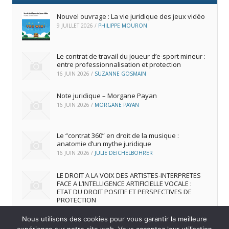
Nouvel ouvrage : La vie juridique des jeux vidéo
9 JUILLET 2026
/
PHILIPPE MOURON
Le contrat de travail du joueur d’e‑sport mineur :
entre professionnalisation et protection
16 JUIN 2026
/
SUZANNE GOSMAIN
Note juridique – Morgane Payan
16 JUIN 2026
/
MORGANE PAYAN
Le “contrat 360” en droit de la musique :
anatomie d’un mythe juridique
16 JUIN 2026
/
JULIE DEICHELBOHRER
LE DROIT A LA VOIX DES ARTISTES-INTERPRETES
FACE A L’INTELLIGENCE ARTIFICIELLE VOCALE :
ETAT DU DROIT POSITIF ET PERSPECTIVES DE
PROTECTION
16 JUIN 2026
/
ANDREA FRANCA MARQUES FRUTUOSO
Nous utilisons des cookies pour vous garantir la meilleure