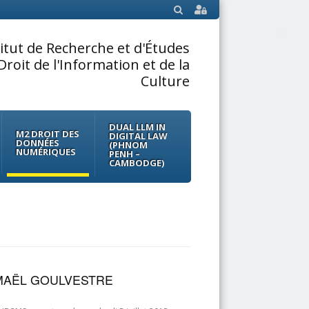
SEARCH
titut de Recherche et d'Études
Droit de l'Information et de la
Culture
DUAL LLM IN
M2 DROIT DES
DIGITAL LAW
DONNÉES
(PHNOM
NUMÉRIQUES
PENH –
CAMBODGE)
MAËL GOULVESTRE