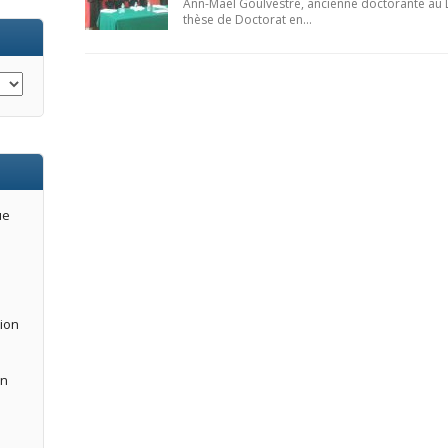
Ann-Maël Goulvestre, ancienne doctorante au LI
thèse de Doctorat en…
ue
tion
an