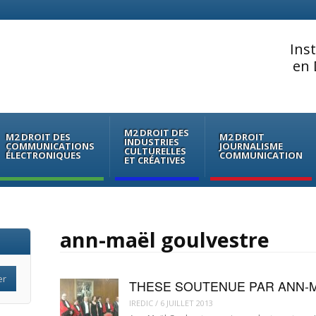
Ins
en 
M2 DROIT DES
M2 DROIT DES
M2 DROIT
INDUSTRIES
COMMUNICATIONS
JOURNALISME
CULTURELLES
ÉLECTRONIQUES
COMMUNICATION
ET CRÉATIVES
ann-maël goulvestre
THESE SOUTENUE PAR ANN-
IREDIC
/
6 JUILLET 2013