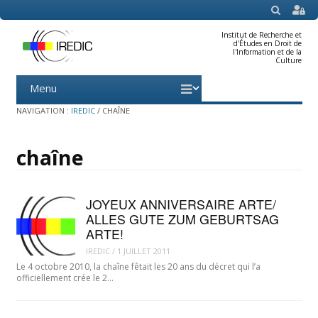
SEARCH
Institut de Recherche et
d'Études en Droit de
l'Information et de la
Culture
Menu
Skip
to
content
NAVIGATION :
IREDIC
/
CHAÎNE
chaîne
JOYEUX ANNIVERSAIRE ARTE/
ALLES GUTE ZUM GEBURTSAG
ARTE!
IREDIC
/
1 JUILLET 2011
Le 4 octobre 2010, la chaîne fêtait les 20 ans du décret qui l’a
officiellement crée le 2…