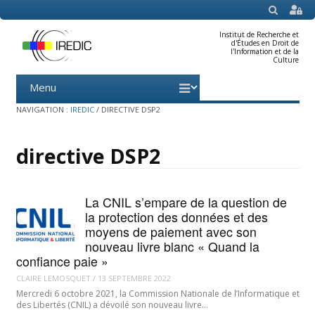
SEARCH
Institut de Recherche et
d'Études en Droit de
l'Information et de la
Culture
Menu
Skip
to
content
NAVIGATION :
IREDIC
/
DIRECTIVE DSP2
directive DSP2
La CNIL s’empare de la question de
la protection des données et des
moyens de paiement avec son
nouveau livre blanc « Quand la
confiance paie »
CLAIRE LEMOSQUET
/
13 SEPTEMBRE 2022
Mercredi 6 octobre 2021, la Commission Nationale de l’Informatique et
des Libertés (CNIL) a dévoilé son nouveau livre…