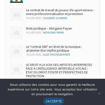
Le contrat de travail du joueur d’e‑sport mineur :
entre professionnalisation et protection
16 JUIN 2026
/
SUZANNE GOSMAIN
Note juridique – Morgane Payan
16 JUIN 2026
/
MORGANE PAYAN
Le “contrat 360” en droit de la musique :
anatomie d’un mythe juridique
16 JUIN 2026
/
JULIE DEICHELBOHRER
LE DROIT A LA VOIX DES ARTISTES-INTERPRETES
FACE A L’INTELLIGENCE ARTIFICIELLE VOCALE :
ETAT DU DROIT POSITIF ET PERSPECTIVES DE
PROTECTION
16 JUIN 2026
/
ANDREA FRANCA MARQUES FRUTUOSO
Nous utilisons des cookies pour vous garantir la meilleure
expérience sur notre site web. Vous acceptez leur utilisation
en poursuivant la navigation.
© 2026
IREDIC
-
Mentions Légales
J'ACCEPTE