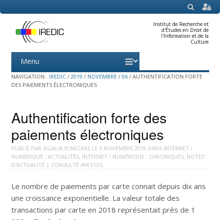
SEARCH
Institut de Recherche et
d'Études en Droit de
l'Information et de la
Culture
Menu
Skip
to
content
NAVIGATION :
IREDIC
/
2019
/
NOVEMBRE
/
06
/
AUTHENTIFICATION FORTE
DES PAIEMENTS ÉLECTRONIQUES
Authentification forte des
paiements électroniques
PUBLIÉ PAR
SIGALIA ELNECAVE
LE
6 NOVEMBRE 2019
DANS
INTERNET /
NUMÉRIQUE : ACTUALITÉS
,
INTERNET / NUMÉRIQUE : CHRONIQUES
,
NOTES
D'ACTUALITÉ
| CONSULTÉ 498 FOIS
Le nombre de paiements par carte connait depuis dix ans
une croissance exponentielle. La valeur totale des
transactions par carte en 2018 représentait près de 1