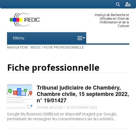
SEARCH
Institut de Recherche et
d'Études en Droit de
l'Information et de la
Culture
Menu
Skip
to
content
NAVIGATION :
IREDIC
/
FICHE PROFESSIONNELLE
Fiche professionnelle
Tribunal judiciaire de Chambéry,
Chambre civile, 15 septembre 2022,
n° 19/01427
ZOHRA MESTARI
/
18 NOVEMBRE 2022
Google My Business (GMB) est un dispositif imaginé par Google,
permettant de renseigner les consommateurs sur les activités…