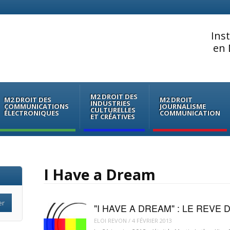
Ins
en 
M2 DROIT DES
M2 DROIT DES
M2 DROIT
INDUSTRIES
COMMUNICATIONS
JOURNALISME
CULTURELLES
ÉLECTRONIQUES
COMMUNICATION
ET CRÉATIVES
I Have a Dream
"I HAVE A DREAM" : LE REVE
ELOI REVON
/
4 FÉVRIER 2013