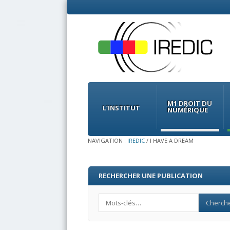
Menu
Skip
to
M1 DROIT DU
content
L’INSTITUT
NUMÉRIQUE
NAVIGATION :
IREDIC
/
I HAVE A DREAM
RECHERCHER UNE PUBLICATION
Search