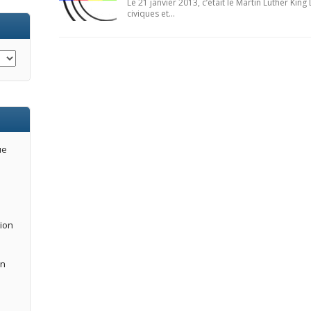
Le 21 janvier 2013, c’était le Martin Luther Kin
civiques et…
ue
tion
an