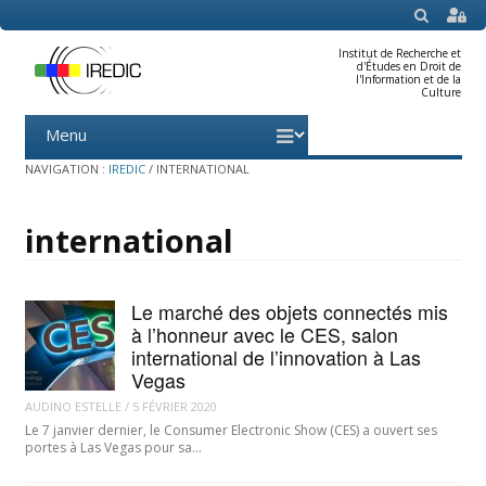
SEARCH
Institut de Recherche et
d'Études en Droit de
l'Information et de la
Culture
Menu
Skip
to
content
NAVIGATION :
IREDIC
/
INTERNATIONAL
international
Le marché des objets connectés mis
à l’honneur avec le CES, salon
international de l’innovation à Las
Vegas
AUDINO ESTELLE
/
5 FÉVRIER 2020
Le 7 janvier dernier, le Consumer Electronic Show (CES) a ouvert ses
portes à Las Vegas pour sa…