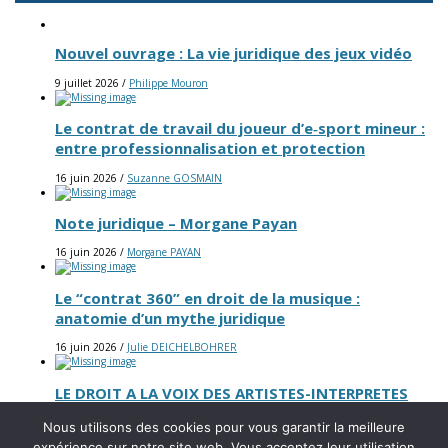
Nouvel ouvrage : La vie juridique des jeux vidéo
9 juillet 2026
/
Philippe Mouron
Le contrat de travail du joueur d’e‑sport mineur :
entre professionnalisation et protection
16 juin 2026
/
Suzanne GOSMAIN
Note juridique – Morgane Payan
16 juin 2026
/
Morgane PAYAN
Le “contrat 360” en droit de la musique :
anatomie d’un mythe juridique
16 juin 2026
/
Julie DEICHELBOHRER
LE DROIT A LA VOIX DES ARTISTES-INTERPRETES
FACE A L’INTELLIGENCE ARTIFICIELLE VOCALE :
Nous utilisons des cookies pour vous garantir la meilleure
ETAT DU DROIT POSITIF ET PERSPECTIVES DE
expérience sur notre site web. Vous acceptez leur utilisation