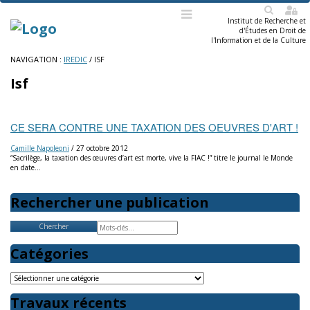
SEARCH
Institut de Recherche et
d'Études en Droit de
l'Information et de la Culture
Menu
Skip
NAVIGATION :
IREDIC
/
ISF
to
content
Isf
CE SERA CONTRE UNE TAXATION DES OEUVRES D'ART !
Camille Napoleoni
/
27 octobre 2012
“Sacrilège, la taxation des œuvres d’art est morte, vive la FIAC !” titre le journal le Monde
en date…
Rechercher une publication
Search
Catégories
Catégories
Travaux récents