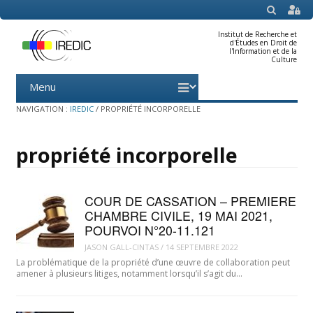
SEARCH
Institut de Recherche et
d'Études en Droit de
l'Information et de la
Culture
Menu
Skip
to
content
NAVIGATION :
IREDIC
/
PROPRIÉTÉ INCORPORELLE
propriété incorporelle
COUR DE CASSATION – PREMIERE
CHAMBRE CIVILE, 19 MAI 2021,
POURVOI N°20-11.121
JASON GALL-CINTAS
/
14 SEPTEMBRE 2022
La problématique de la propriété d’une œuvre de collaboration peut
amener à plusieurs litiges, notamment lorsqu’il s’agit du…