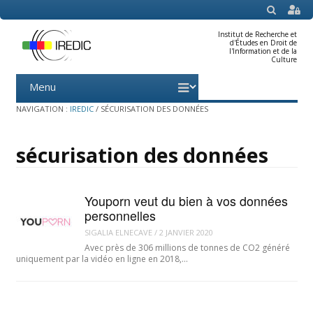
SEARCH
Institut de Recherche et
d'Études en Droit de
l'Information et de la
Culture
Menu
Skip
to
content
NAVIGATION :
IREDIC
/
SÉCURISATION DES DONNÉES
sécurisation des données
Youporn veut du bien à vos données
personnelles
SIGALIA ELNECAVE
/
2 JANVIER 2020
Avec près de 306 millions de tonnes de CO2 généré
uniquement par la vidéo en ligne en 2018,…