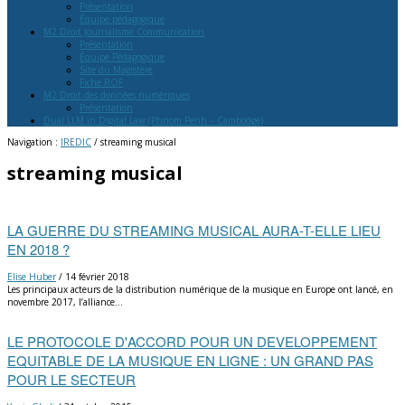
Présentation
Équipe pédagogique
M2 Droit Journalisme Communication
Présentation
Équipe Pédagogique
Site du Magistère
Fiche ROF
M2 Droit des données numériques
Présentation
Dual LLM in Digital Law (Phnom Penh – Cambodge)
Navigation :
IREDIC
/
streaming musical
streaming musical
LA GUERRE DU STREAMING MUSICAL AURA-T-ELLE LIEU
EN 2018 ?
Elise Huber
/
14 février 2018
Les principaux acteurs de la distribution numérique de la musique en Europe ont lancé, en
novembre 2017, l’alliance…
LE PROTOCOLE D'ACCORD POUR UN DEVELOPPEMENT
EQUITABLE DE LA MUSIQUE EN LIGNE : UN GRAND PAS
POUR LE SECTEUR