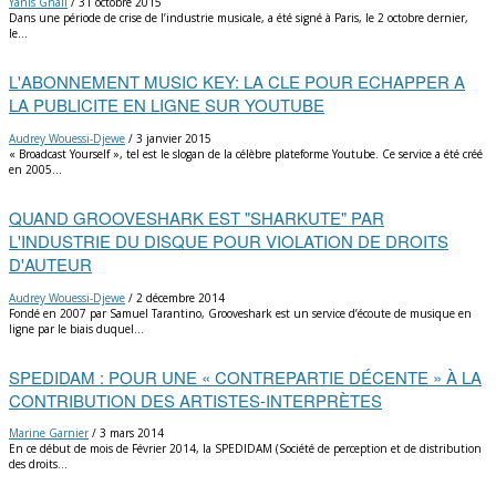
Yanis Ghali
/
31 octobre 2015
Dans une période de crise de l’industrie musicale, a été signé à Paris, le 2 octobre dernier,
le…
L'ABONNEMENT MUSIC KEY: LA CLE POUR ECHAPPER A
LA PUBLICITE EN LIGNE SUR YOUTUBE
Audrey Wouessi-Djewe
/
3 janvier 2015
« Broadcast Yourself », tel est le slogan de la célèbre plateforme Youtube. Ce service a été créé
en 2005…
QUAND GROOVESHARK EST "SHARKUTE" PAR
L'INDUSTRIE DU DISQUE POUR VIOLATION DE DROITS
D'AUTEUR
Audrey Wouessi-Djewe
/
2 décembre 2014
Fondé en 2007 par Samuel Tarantino, Grooveshark est un service d’écoute de musique en
ligne par le biais duquel…
SPEDIDAM : POUR UNE « CONTREPARTIE DÉCENTE » À LA
CONTRIBUTION DES ARTISTES-INTERPRÈTES
Marine Garnier
/
3 mars 2014
En ce début de mois de Février 2014, la SPEDIDAM (Société de perception et de distribution
des droits…