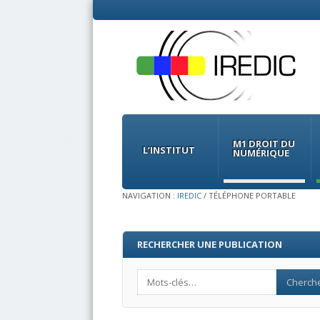
Menu
Skip
to
M1 DROIT DU
content
L’INSTITUT
NUMÉRIQUE
NAVIGATION :
IREDIC
/
TÉLÉPHONE PORTABLE
RECHERCHER UNE PUBLICATION
Search