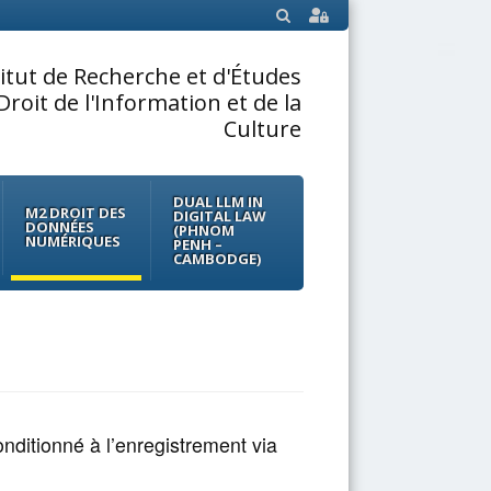
SEARCH
titut de Recherche et d'Études
Droit de l'Information et de la
Culture
DUAL LLM IN
M2 DROIT DES
DIGITAL LAW
DONNÉES
(PHNOM
NUMÉRIQUES
PENH –
CAMBODGE)
nditionné à l’enregistrement via