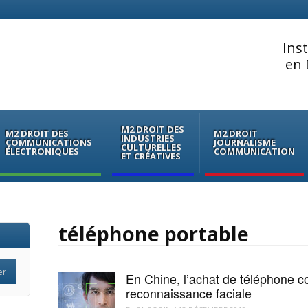
Ins
en 
M2 DROIT DES
M2 DROIT DES
M2 DROIT
INDUSTRIES
COMMUNICATIONS
JOURNALISME
CULTURELLES
ÉLECTRONIQUES
COMMUNICATION
ET CRÉATIVES
téléphone portable
En Chine, l’achat de téléphone co
reconnaissance faciale