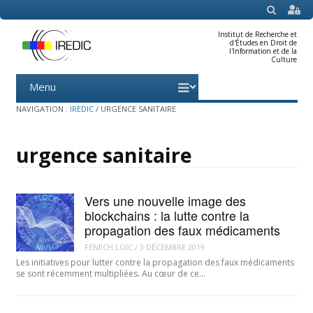
SEARCH
Institut de Recherche et
d'Études en Droit de
l'Information et de la
Culture
Menu
Skip
to
content
NAVIGATION :
IREDIC
/
URGENCE SANITAIRE
urgence sanitaire
Vers une nouvelle image des
blockchains : la lutte contre la
propagation des faux médicaments
FENECH LOÏC
/
3 DÉCEMBRE 2019
Les initiatives pour lutter contre la propagation des faux médicaments
se sont récemment multipliées. Au cœur de ce…