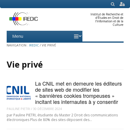
SEARCH
Institut de Recherche et
d'Études en Droit de
l'Information et de la
Culture
Menu
Skip
to
content
NAVIGATION :
IREDIC
/
VIE PRIVÉ
Vie privé
La CNIL met en demeure les éditeurs
de sites web de modifier les
« bannières cookies trompeuses »
incitant les internautes à y consentir
PAULINE PIETRI
/
30 DÉCEMBRE 2024
par Pauline PIETRI, étudiante du Master 2 Droit des communications
électroniques Plus de 80% des sites déposent des…