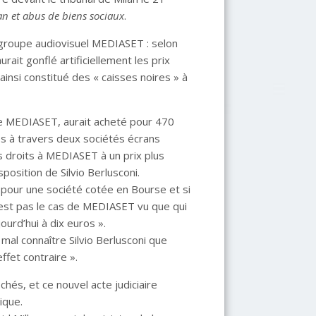
lan et abus de biens sociaux
.
u groupe audiovisuel MEDIASET : selon
rait gonflé artificiellement les prix
 ainsi constitué des « caisses noires » à
de MEDIASET, aurait acheté pour 470
es à travers deux sociétés écrans
s droits à MEDIASET à un prix plus
position de Silvio Berlusconi.
an pour une société cotée en Bourse et si
’est pas le cas de MEDIASET vu que qui
ourd’hui à dix euros ».
 mal connaître Silvio Berlusconi que
effet contraire ».
chés, et ce nouvel acte judiciaire
tique.