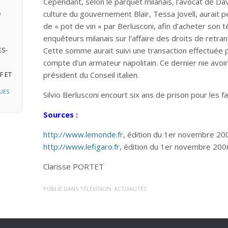
Cependant, selon le parquet milanais, l’avocat de Davi
e
culture du gouvernement Blair, Tessa Jovell, aurait 
de « pot de vin » par Berlusconi, afin d’acheter son
enquêteurs milanais sur l’affaire des droits de retra
ES-
Cette somme aurait suivi une transaction effectuée p
compte d’un armateur napolitain. Ce dernier nie avoir 
F ET
président du Conseil italien.
UES
Silvio Berlusconi encourt six ans de prison pour les fa
Sources :
http://www.lemonde.fr
, édition du 1er novembre 20
http://www.lefigaro.fr
, édition du 1er novembre 200
Clarisse PORTET
PUBLIÉ DANS
TÉLÉVISION: ACTUALITÉS