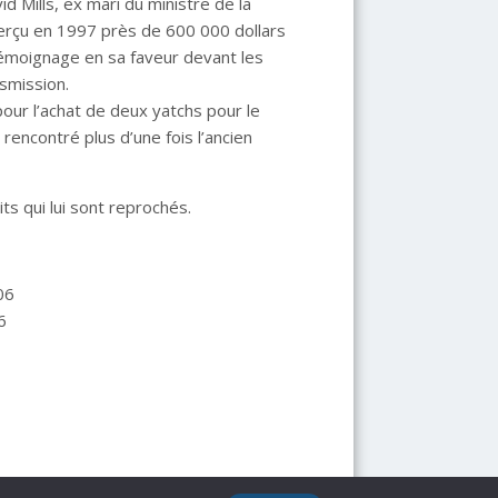
d Mills, ex mari du ministre de la
perçu en 1997 près de 600 000 dollars
 témoignage en sa faveur devant les
nsmission.
our l’achat de deux yatchs pour le
rencontré plus d’une fois l’ancien
its qui lui sont reprochés.
06
6