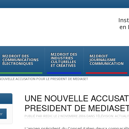
Ins
en 
M2 DROIT DES
M2 DROIT DES
M2 DROIT
INDUSTRIES
COMMUNICATIONS
JOURNALISME
CULTURELLES
ÉLECTRONIQUES
COMMUNICATION
ET CRÉATIVES
NOUVELLE ACCUSATION POUR LE PRESIDENT DE MEDIASET
UNE NOUVELLE ACCUSAT
PRESIDENT DE MEDIASE
PUBLIÉ PAR
IREDIC
LE
2 NOVEMBRE 2006
DANS
TÉLÉVISION: ACTUALI
L’ancien président du Conseil italien devra comparaîtr