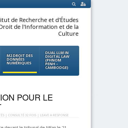
SEARCH
titut de Recherche et d'Études
Droit de l'Information et de la
Culture
DUAL LLM IN
M2 DROIT DES
DIGITAL LAW
DONNÉES
(PHNOM
NUMÉRIQUES
PENH –
CAMBODGE)
ION POUR LE
T
TÉS
| CONSULTÉ 32 FOIS |
LEAVE A RESPONSE
e devant le tribunal de Milan le 21