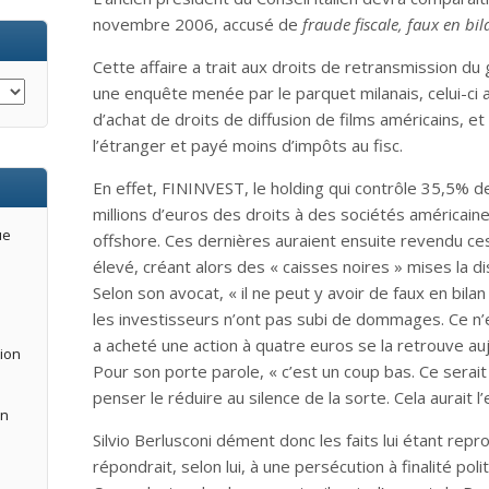
novembre 2006, accusé de
fraude fiscale, faux en bi
Cette affaire a trait aux droits de retransmission d
une enquête menée par le parquet milanais, celui-ci au
d’achat de droits de diffusion de films américains, et
l’étranger et payé moins d’impôts au fisc.
En effet, FININVEST, le holding qui contrôle 35,5% 
millions d’euros des droits à des sociétés américain
ue
offshore. Ces dernières auraient ensuite revendu ce
élevé, créant alors des « caisses noires » mises la dis
Selon son avocat, « il ne peut y avoir de faux en bil
les investisseurs n’ont pas subi de dommages. Ce n
a acheté une action à quatre euros se la retrouve auj
tion
Pour son porte parole, « c’est un coup bas. Ce serait
penser le réduire au silence de la sorte. Cela aurait l’
an
Silvio Berlusconi dément donc les faits lui étant repro
répondrait, selon lui, à une persécution à finalité poli