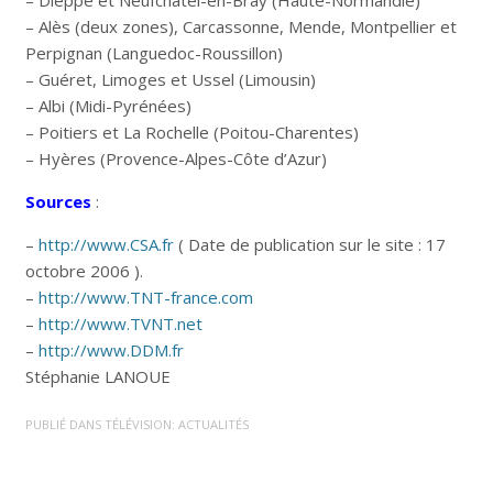
– Dieppe et Neufchâtel-en-Bray (Haute-Normandie)
– Alès (deux zones), Carcassonne, Mende, Montpellier et
Perpignan (Languedoc-Roussillon)
– Guéret, Limoges et Ussel (Limousin)
– Albi (Midi-Pyrénées)
– Poitiers et La Rochelle (Poitou-Charentes)
– Hyères (Provence-Alpes-Côte d’Azur)
Sources
:
–
http://www.CSA.fr
( Date de publication sur le site : 17
octobre 2006 ).
–
http://www.TNT-france.com
–
http://www.TVNT.net
–
http://www.DDM.fr
Stéphanie LANOUE
PUBLIÉ DANS
TÉLÉVISION: ACTUALITÉS