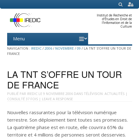
SEARCH
Institut de Recherche et
d'Études en Droit de
l'Information et de la
Culture
Menu
Skip
to
content
NAVIGATION :
IREDIC
/
2006
/
NOVEMBRE
/
09
/
LA TNT S’OFFRE UN TOUR DE
FRANCE
LA TNT S’OFFRE UN TOUR
DE FRANCE
PUBLIÉ PAR
IREDIC
LE
9 NOVEMBRE 2006
DANS
TÉLÉVISION: ACTUALITÉS
|
CONSULTÉ 37 FOIS |
LEAVE A RESPONSE
Nouvelles rassurantes pour la télévision numérique
terrestre. Son déploiement tient toutes ses promesses.
La quatrième phase est en route, elle couvrira 65% du
territoire et 4 millions de personnes seront desservies.