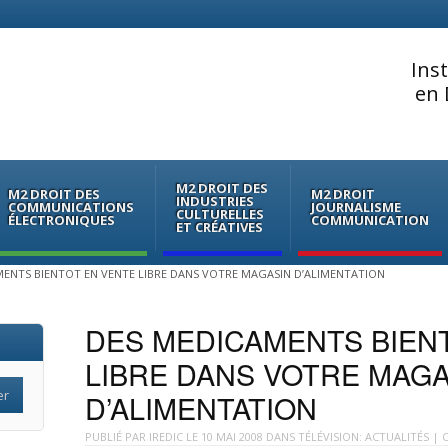
Ins
en 
M2 DROIT DES
M2 DROIT DES
M2 DROIT
INDUSTRIES
COMMUNICATIONS
JOURNALISME
CULTURELLES
ÉLECTRONIQUES
COMMUNICATION
ET CRÉATIVES
ENTS BIENTOT EN VENTE LIBRE DANS VOTRE MAGASIN D’ALIMENTATION
DES MEDICAMENTS BIEN
LIBRE DANS VOTRE MAGA
D’ALIMENTATION
PUBLIÉ PAR
IREDIC
LE
10 MAI 2008
DANS
TÉLÉVISION: ACTUALITÉS
| C