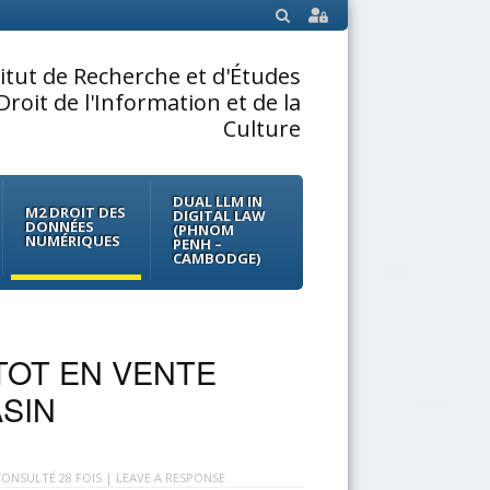
SEARCH
titut de Recherche et d'Études
Droit de l'Information et de la
Culture
DUAL LLM IN
M2 DROIT DES
DIGITAL LAW
DONNÉES
(PHNOM
NUMÉRIQUES
PENH –
CAMBODGE)
TOT EN VENTE
SIN
ONSULTÉ 28 FOIS |
LEAVE A RESPONSE