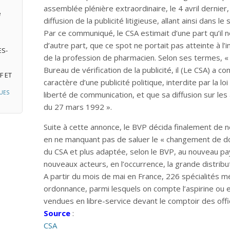
assemblée plénière extraordinaire, le 4 avril dernier
e
diffusion de la publicité litigieuse, allant ainsi dans l
Par ce communiqué, le CSA estimait d’une part qu’il ne
d’autre part, que ce spot ne portait pas atteinte à l
ES-
de la profession de pharmacien. Selon ses termes, «
Bureau de vérification de la publicité, il (Le CSA) a c
F ET
caractère d’une publicité politique, interdite par la l
UES
liberté de communication, et que sa diffusion sur les
du 27 mars 1992 ».
Suite à cette annonce, le BVP décida finalement de ne
en ne manquant pas de saluer le « changement de do
du CSA et plus adaptée, selon le BVP, au nouveau pay
nouveaux acteurs, en l’occurrence, la grande distribu
A partir du mois de mai en France, 226 spécialités
ordonnance, parmi lesquels on compte l’aspirine ou 
vendues en libre-service devant le comptoir des offi
Source
:
CSA