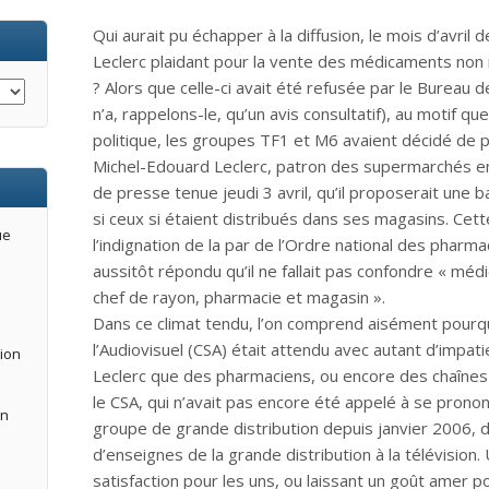
Qui aurait pu échapper à la diffusion, le mois d’avril d
Leclerc plaidant pour la vente des médicaments no
? Alors que celle-ci avait été refusée par le Bureau de
n’a, rappelons-le, qu’un avis consultatif), au motif q
politique, les groupes TF1 et M6 avaient décidé de p
Michel-Edouard Leclerc, patron des supermarchés en 
de presse tenue jeudi 3 avril, qu’il proposerait un
si ceux si étaient distribués dans ses magasins. Cet
ue
l’indignation de la par de l’Ordre national des pharma
aussitôt répondu qu’il ne fallait pas confondre « m
chef de rayon, pharmacie et magasin ».
Dans ce climat tendu, l’on comprend aisément pourquo
l’Audiovisuel (CSA) était attendu avec autant d’impati
tion
Leclerc que des pharmaciens, ou encore des chaînes
le CSA, qui n’avait pas encore été appelé à se prono
an
groupe de grande distribution depuis janvier 2006, da
d’enseignes de la grande distribution à la télévisio
satisfaction pour les uns, ou laissant un goût amer po