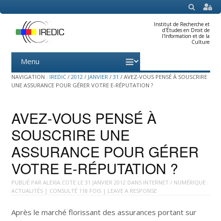
SEARCH
Institut de Recherche et
d'Études en Droit de
l'Information et de la
Culture
Menu
Skip
to
content
NAVIGATION :
IREDIC
/
2012
/
JANVIER
/
31
/
AVEZ-VOUS PENSÉ À SOUSCRIRE
UNE ASSURANCE POUR GÉRER VOTRE E-RÉPUTATION ?
AVEZ-VOUS PENSÉ À
SOUSCRIRE UNE
ASSURANCE POUR GÉRER
VOTRE E-RÉPUTATION ?
PUBLIÉ PAR
ALEXIA.COTE
LE
31 JANVIER 2012
DANS
INTERNET / NUMÉRIQUE :
ACTUALITÉS
| CONSULTÉ 118 FOIS |
LEAVE A RESPONSE
Après le marché florissant des assurances portant sur