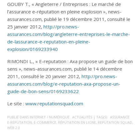
GOUBY T., « Angleterre / Entreprises : Le marché de
l’assurance e-réputation en pleine explosion », news-
assurances.com, publié le 19 décembre 2011, consulté le
25 janvier 2012,
http://pro.news-
assurances.com/blog/angleterre-entreprises-le-marche-
de-lassurance-e-reputation-en-pleine-
explosion/0169233940
RIMONDI L., « E-reputation : Axa propose un guide de bon
sens », news-assurances.com, publié le 14 décembre
2011, consulté le 20 janvier 2012,
http://pro.news-
assurances.com/blog/e-reputation-axa-propose-un-
guide-de-bon-sens/0169233622
Le site :
www.reputationsquad.com
PUBLIÉ DANS
INTERNET / NUMÉRIQUE : ACTUALITÉS
| TAG(S) :
ASSURANCE
E-RÉPUTATION
,
E-COMMERCE
,
RÉPUTATION EN LIGNE
,
REPUTATION SQUAD
,
WEB 2.0