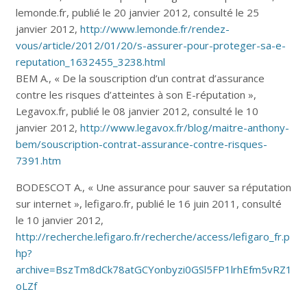
lemonde.fr, publié le 20 janvier 2012, consulté le 25
janvier 2012,
http://www.lemonde.fr/rendez-
vous/article/2012/01/20/s-assurer-pour-proteger-sa-e-
reputation_1632455_3238.html
BEM A., « De la souscription d’un contrat d’assurance
contre les risques d’atteintes à son E-réputation »,
Legavox.fr, publié le 08 janvier 2012, consulté le 10
janvier 2012,
http://www.legavox.fr/blog/maitre-anthony-
bem/souscription-contrat-assurance-contre-risques-
7391.htm
BODESCOT A., « Une assurance pour sauver sa réputation
sur internet », lefigaro.fr, publié le 16 juin 2011, consulté
le 10 janvier 2012,
http://recherche.lefigaro.fr/recherche/access/lefigaro_fr.p
hp?
archive=BszTm8dCk78atGCYonbyzi0GSl5FP1lrhEfm5vRZ1
oLZf