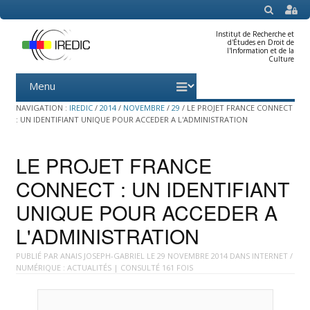
SEARCH
Institut de Recherche et
d'Études en Droit de
l'Information et de la
Culture
Menu
Skip
to
content
NAVIGATION :
IREDIC
/
2014
/
NOVEMBRE
/
29
/
LE PROJET FRANCE CONNECT
: UN IDENTIFIANT UNIQUE POUR ACCEDER A L'ADMINISTRATION
LE PROJET FRANCE
CONNECT : UN IDENTIFIANT
UNIQUE POUR ACCEDER A
L'ADMINISTRATION
PUBLIÉ PAR
ANAIS JOSEPH-GABRIEL
LE
29 NOVEMBRE 2014
DANS
INTERNET /
NUMÉRIQUE : ACTUALITÉS
| CONSULTÉ 161 FOIS