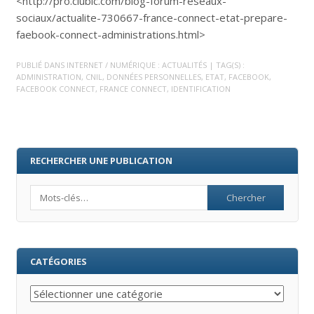
<http://pro.clubic.com/blog-forum-reseaux-
sociaux/actualite-730667-france-connect-etat-prepare-
faebook-connect-administrations.html>
PUBLIÉ DANS
INTERNET / NUMÉRIQUE : ACTUALITÉS
| TAG(S) :
ADMINISTRATION
,
CNIL
,
DONNÉES PERSONNELLES
,
ETAT
,
FACEBOOK
,
FACEBOOK CONNECT
,
FRANCE CONNECT
,
IDENTIFICATION
RECHERCHER UNE PUBLICATION
Search
CATÉGORIES
Catégories