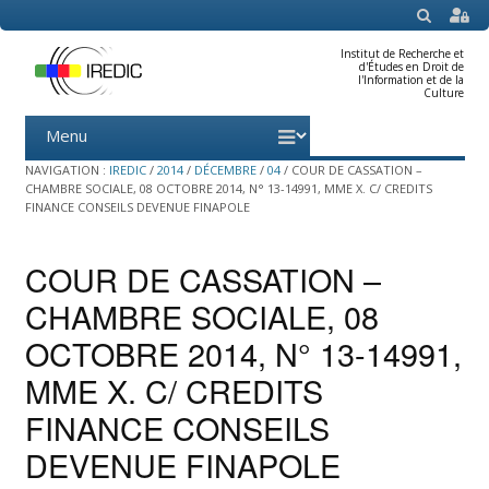
SEARCH
Institut de Recherche et
d'Études en Droit de
l'Information et de la
Culture
Menu
Skip
to
content
NAVIGATION :
IREDIC
/
2014
/
DÉCEMBRE
/
04
/
COUR DE CASSATION –
CHAMBRE SOCIALE, 08 OCTOBRE 2014, N° 13-14991, MME X. C/ CREDITS
FINANCE CONSEILS DEVENUE FINAPOLE
COUR DE CASSATION –
CHAMBRE SOCIALE, 08
OCTOBRE 2014, N° 13-14991,
MME X. C/ CREDITS
FINANCE CONSEILS
DEVENUE FINAPOLE