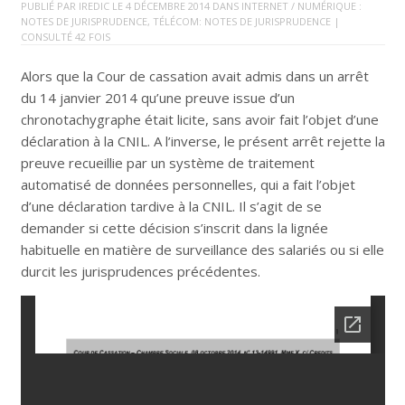
PUBLIÉ PAR
IREDIC
LE
4 DÉCEMBRE 2014
DANS
INTERNET / NUMÉRIQUE :
NOTES DE JURISPRUDENCE
,
TÉLÉCOM: NOTES DE JURISPRUDENCE
|
CONSULTÉ 42 FOIS
Alors que la Cour de cassation avait admis dans un arrêt
du 14 janvier 2014 qu’une preuve issue d’un
chronotachygraphe était licite, sans avoir fait l’objet d’une
déclaration à la CNIL. A l’inverse, le présent arrêt rejette la
preuve recueillie par un système de traitement
automatisé de données personnelles, qui a fait l’objet
d’une déclaration tardive à la CNIL. Il s’agit de se
demander si cette décision s’inscrit dans la lignée
habituelle en matière de surveillance des salariés ou si elle
durcit les jurisprudences précédentes.