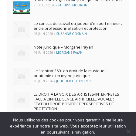
9 JUILLET 2026
/
PHILIPPE MOURON
Le contrat de travail du joueur d’e‑sport mineur :
entre professionnalisation et protection
16 JUIN 2026
/
SUZANNE GOSMAIN
Note juridique – Morgane Payan
16 JUIN 2026
/
MORGANE PAYAN
Le “contrat 360” en droit de la musique :
anatomie d’un mythe juridique
16 JUIN 2026
/
JULIE DEICHELBOHRER
LE DROIT A LA VOIX DES ARTISTES-INTERPRETES
FACE A L’INTELLIGENCE ARTIFICIELLE VOCALE :
ETAT DU DROIT POSITIF ET PERSPECTIVES DE
PROTECTION
16 JUIN 2026
/
ANDREA FRANCA MARQUES FRUTUOSO
Nous utilisons des cookies pour vous garantir la meilleure
expérience sur notre site web. Vous acceptez leur utilisation
en poursuivant la navigation.