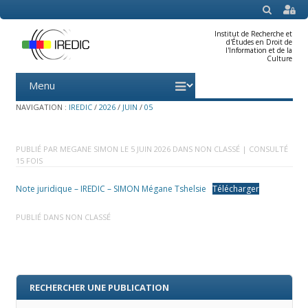
SEARCH
Institut de Recherche et
d'Études en Droit de
l'Information et de la
Culture
Menu
Skip
to
content
NAVIGATION :
IREDIC
/
2026
/
JUIN
/
05
PUBLIÉ PAR
MEGANE SIMON
LE
5 JUIN 2026
DANS
NON CLASSÉ
| CONSULTÉ
15 FOIS
Note juridique – IREDIC – SIMON Mégane Tshelsie
Télécharger
PUBLIÉ DANS
NON CLASSÉ
RECHERCHER UNE PUBLICATION