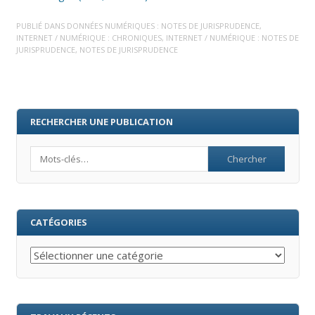
PUBLIÉ DANS
DONNÉES NUMÉRIQUES : NOTES DE JURISPRUDENCE
,
INTERNET / NUMÉRIQUE : CHRONIQUES
,
INTERNET / NUMÉRIQUE : NOTES DE
JURISPRUDENCE
,
NOTES DE JURISPRUDENCE
RECHERCHER UNE PUBLICATION
Search
CATÉGORIES
Catégories