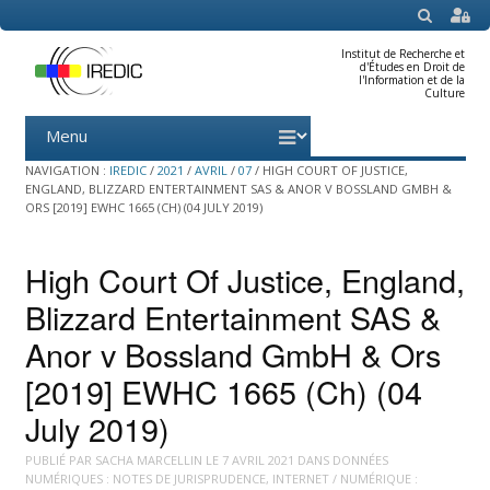
SEARCH
Institut de Recherche et
d'Études en Droit de
l'Information et de la
Culture
Menu
Skip
to
content
NAVIGATION :
IREDIC
/
2021
/
AVRIL
/
07
/
HIGH COURT OF JUSTICE,
ENGLAND, BLIZZARD ENTERTAINMENT SAS & ANOR V BOSSLAND GMBH &
ORS [2019] EWHC 1665 (CH) (04 JULY 2019)
High Court Of Justice, England,
Blizzard Entertainment SAS &
Anor v Bossland GmbH & Ors
[2019] EWHC 1665 (Ch) (04
July 2019)
PUBLIÉ PAR
SACHA MARCELLIN
LE
7 AVRIL 2021
DANS
DONNÉES
NUMÉRIQUES : NOTES DE JURISPRUDENCE
,
INTERNET / NUMÉRIQUE :