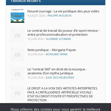
TRAVAUX RÉCENTS
Nouvel ouvrage : La vie juridique des jeux vidéo
9 JUILLET 2026
/
PHILIPPE MOURON
Le contrat de travail du joueur d’e‑sport mineur :
entre professionnalisation et protection
16 JUIN 2026
/
SUZANNE GOSMAIN
Note juridique – Morgane Payan
16 JUIN 2026
/
MORGANE PAYAN
Le “contrat 360” en droit de la musique :
anatomie d’un mythe juridique
16 JUIN 2026
/
JULIE DEICHELBOHRER
LE DROIT A LA VOIX DES ARTISTES-INTERPRETES
FACE A L’INTELLIGENCE ARTIFICIELLE VOCALE :
ETAT DU DROIT POSITIF ET PERSPECTIVES DE
PROTECTION
16 JUIN 2026
/
ANDREA FRANCA MARQUES FRUTUOSO
Nous utilisons des cookies pour vous garantir la meilleure