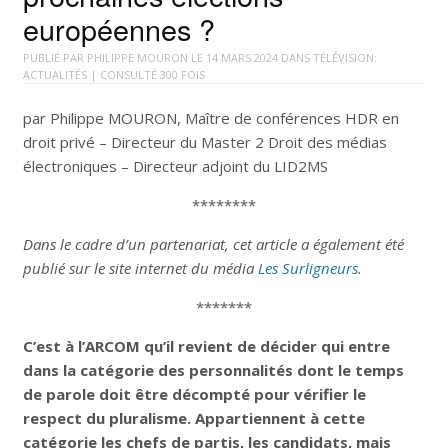
européennes ?
PUBLIÉ PAR
PHILIPPE MOURON
LE
14 MARS 2024
DANS
TÉLÉVISION:
ACTUALITÉS
| CONSULTÉ 300 FOIS
par Philippe MOURON, Maître de conférences HDR en
droit privé – Directeur du Master 2 Droit des médias
électroniques – Directeur adjoint du LID2MS
********
Dans le cadre d’un partenariat, cet article a également été
publié sur le site internet du média
Les Surligneurs
.
*******
C’est à l’ARCOM qu’il revient de décider qui entre
dans la catégorie des personnalités dont le temps
de parole doit être décompté pour vérifier le
respect du pluralisme. Appartiennent à cette
catégorie les chefs de partis, les candidats, mais