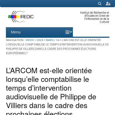
SEARCH
Institut de Recherche et
d'Études en Droit de
l'Information et de la
Culture
Menu
Skip
to
content
NAVIGATION :
IREDIC
/
2024
/
MARS
/
14
/
L’ARCOM EST-ELLE ORIENTÉE
LORSQU’ELLE COMPTABILISE LE TEMPS D’INTERVENTION AUDIOVISUELLE DE
PHILIPPE DE VILLIERS DANS LE CADRE DES PROCHAINES ÉLECTIONS
EUROPÉENNES ?
L’ARCOM est-elle orientée
lorsqu’elle comptabilise le
temps d’intervention
audiovisuelle de Philippe de
Villiers dans le cadre des
prochaines élections