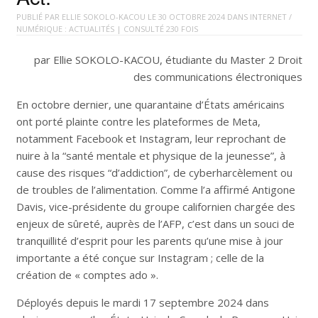
PUBLIÉ PAR
ELLIE SOKOLO-KACOU
LE
30 OCTOBRE 2024
DANS
INTERNET /
NUMÉRIQUE : ACTUALITÉS
| CONSULTÉ 230 FOIS
par Ellie SOKOLO-KACOU, étudiante du Master 2 Droit
des communications électroniques
En octobre dernier, une quarantaine d’États américains
ont porté plainte contre les plateformes de Meta,
notamment Facebook et Instagram, leur reprochant de
nuire à la “santé mentale et physique de la jeunesse”, à
cause des risques “d’addiction”, de cyberharcèlement ou
de troubles de l’alimentation. Comme l’a affirmé Antigone
Davis, vice-présidente du groupe californien chargée des
enjeux de sûreté, auprès de l’AFP, c’est dans un souci de
tranquillité d’esprit pour les parents qu’une mise à jour
importante a été conçue sur Instagram ; celle de la
création de « comptes ado ».
Déployés depuis le mardi 17 septembre 2024 dans