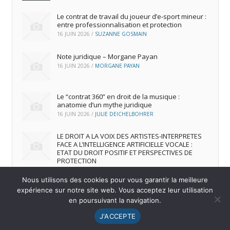
Le contrat de travail du joueur d’e‑sport mineur :
entre professionnalisation et protection
16 JUIN 2026
/
SUZANNE GOSMAIN
Note juridique – Morgane Payan
16 JUIN 2026
/
MORGANE PAYAN
Le “contrat 360” en droit de la musique :
anatomie d’un mythe juridique
16 JUIN 2026
/
JULIE DEICHELBOHRER
LE DROIT A LA VOIX DES ARTISTES-INTERPRETES
FACE A L’INTELLIGENCE ARTIFICIELLE VOCALE :
ETAT DU DROIT POSITIF ET PERSPECTIVES DE
PROTECTION
16 JUIN 2026
/
ANDREA FRANCA MARQUES FRUTUOSO
Nous utilisons des cookies pour vous garantir la meilleure
expérience sur notre site web. Vous acceptez leur utilisation
en poursuivant la navigation.
© 2026
IREDIC
-
Mentions Légales
J'ACCEPTE
Menu