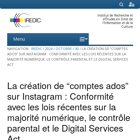
SEARCH
Institut de Recherche et
d'Études en Droit de
l'Information et de la
Culture
Menu
Skip
to
content
NAVIGATION :
IREDIC
/
2024
/
OCTOBRE
/
30
/
LA CRÉATION DE “COMPTES
ADOS” SUR INSTAGRAM : CONFORMITÉ AVEC LES LOIS RÉCENTES SUR LA
MAJORITÉ NUMÉRIQUE, LE CONTRÔLE PARENTAL ET LE DIGITAL SERVICES
ACT.
La création de “comptes ados”
sur Instagram : Conformité
avec les lois récentes sur la
majorité numérique, le contrôle
parental et le Digital Services
Act.