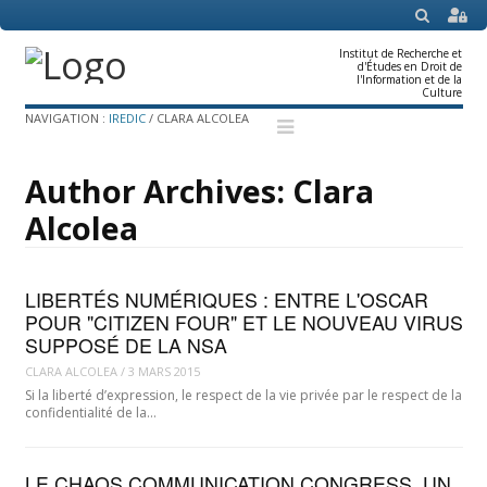
SEARCH
Institut de Recherche et
d'Études en Droit de
l'Information et de la
Culture
Menu
Skip
NAVIGATION :
IREDIC
/
CLARA ALCOLEA
to
content
Author Archives:
Clara
Alcolea
LIBERTÉS NUMÉRIQUES : ENTRE L'OSCAR
POUR "CITIZEN FOUR" ET LE NOUVEAU VIRUS
SUPPOSÉ DE LA NSA
CLARA ALCOLEA
/
3 MARS 2015
Si la liberté d’expression, le respect de la vie privée par le respect de la
confidentialité de la…
LE CHAOS COMMUNICATION CONGRESS, UN