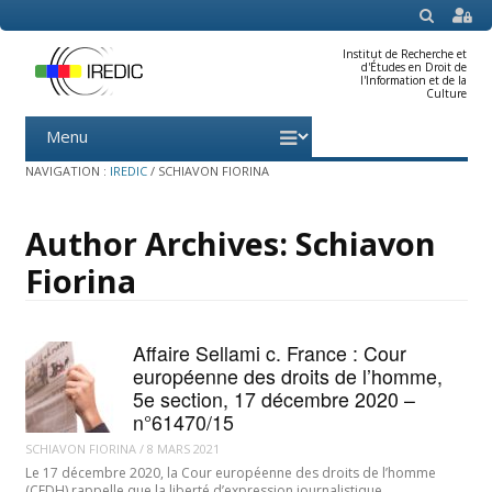
SEARCH
Institut de Recherche et
d'Études en Droit de
l'Information et de la
Culture
Menu
Skip
to
content
NAVIGATION :
IREDIC
/
SCHIAVON FIORINA
Author Archives:
Schiavon
Fiorina
Affaire Sellami c. France : Cour
européenne des droits de l’homme,
5e section, 17 décembre 2020 –
n°61470/15
SCHIAVON FIORINA
/
8 MARS 2021
Le 17 décembre 2020, la Cour européenne des droits de l’homme
(CEDH) rappelle que la liberté d’expression journalistique…