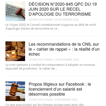
DÉCISION N°2020-845 QPC DU 19
JUIN 2020 SUR LE RECEL
D’APOLOGIE DU TERRORISME
SCHIAVON FIORINA
/
30 NOVEMBRE 2020
Le 19 juin 2020, le Conseil constitutionnel s’oppose au délit de recel
d’apologie d’actes de terrorisme en ce…
Les recommandations de la CNIL sur
le « cahier de rappel » : la réalité d’un
échec
SCHIAVON FIORINA
/
18 NOVEMBRE 2020
La crise sanitaire a conduit les restaurateurs à adopter un nouveau
dispositif de protection : le cahier de…
Propos litigieux sur Facebook : le
licenciement d’un salarié est
désormais possible
SCHIAVON FIORINA
/
4 NOVEMBRE 2020
Ce que vous postez sur les réseaux sociaux peut avoir des