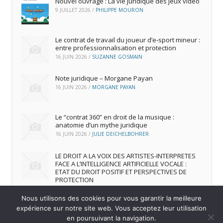
Nouvel ouvrage : La vie juridique des jeux vidéo
9 JUILLET 2026
/
PHILIPPE MOURON
Le contrat de travail du joueur d’e‑sport mineur :
entre professionnalisation et protection
16 JUIN 2026
/
SUZANNE GOSMAIN
Note juridique – Morgane Payan
16 JUIN 2026
/
MORGANE PAYAN
Le “contrat 360” en droit de la musique :
anatomie d’un mythe juridique
16 JUIN 2026
/
JULIE DEICHELBOHRER
LE DROIT A LA VOIX DES ARTISTES-INTERPRETES
FACE A L’INTELLIGENCE ARTIFICIELLE VOCALE :
ETAT DU DROIT POSITIF ET PERSPECTIVES DE
PROTECTION
16 JUIN 2026
/
ANDREA FRANCA MARQUES FRUTUOSO
Nous utilisons des cookies pour vous garantir la meilleure
expérience sur notre site web. Vous acceptez leur utilisation
en poursuivant la navigation.