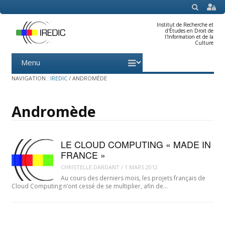
SEARCH
Institut de Recherche et
d'Études en Droit de
l'Information et de la
Culture
Menu
Skip
to
content
NAVIGATION :
IREDIC
/
ANDROMÈDE
Andromède
LE CLOUD COMPUTING « MADE IN
FRANCE »
CHRISTELLE.DARDANT
/
1 MARS 2012
Au cours des derniers mois, les projets français de
Cloud Computing n’ont cessé de se multiplier, afin de…