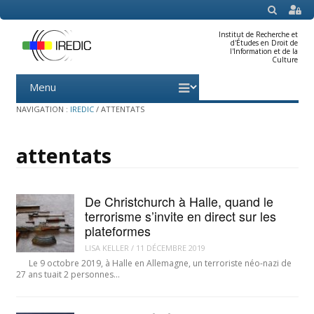
SEARCH
Institut de Recherche et
d'Études en Droit de
l'Information et de la
Culture
Menu
Skip
to
content
NAVIGATION :
IREDIC
/
ATTENTATS
attentats
De Christchurch à Halle, quand le
terrorisme s’invite en direct sur les
plateformes
LISA KELLER
/
11 DÉCEMBRE 2019
Le 9 octobre 2019, à Halle en Allemagne, un terroriste néo-nazi de
27 ans tuait 2 personnes…