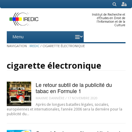
SEARCH
Institut de Recherche et
d'Études en Droit de
l'Information et de la
Culture
Menu
Skip
to
content
NAVIGATION :
IREDIC
/
CIGARETTE ÉLECTRONIQUE
cigarette électronique
Le retour subtil de la publicité du
tabac en Formule 1
MAXIME DANNIÈRE
/
17 NOVEMBRE 2020
Après de longues batailles légales, sociales,
européennes et internationales, l’année 2006 sera la dernière pour la
publicité du…