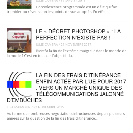
JULIE CAMBRA
/
31 JANVIER 2018
L’obsolescence programmée est un délit qui fait
trembler ou rêver selon les points de vue adoptés. En effet,…
LE « DÉCRET PHOTOSHOP » : LA
PERFECTION N’EXISTE PAS !
JULIE CAMBRA
/
21 NOVEMBRE 2017
Bientôt la fin de l’extrême maigreur dans le monde de
la mode ? C’est en tout cas l’objectif du…
LA FIN DES FRAIS D'ITINÉRANCE
ENFIN ACTÉE PAR L'UE POUR 2017
: VERS UN MARCHÉ UNIQUE DES
TÉLÉCOMMUNICATIONS JALONNÉ
D'EMBÛCHES
LISA MAIMOUN
/
22 NOVEMBRE 2015
Au terme de nombreuses négociations infructueuses depuis plusieurs
années sur la question de la fin des frais d’itinérance…