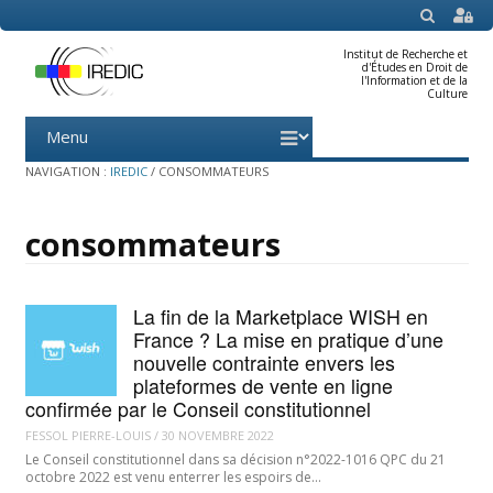
SEARCH
Institut de Recherche et
d'Études en Droit de
l'Information et de la
Culture
Menu
Skip
to
content
NAVIGATION :
IREDIC
/
CONSOMMATEURS
consommateurs
La fin de la Marketplace WISH en
France ? La mise en pratique d’une
nouvelle contrainte envers les
plateformes de vente en ligne
confirmée par le Conseil constitutionnel
FESSOL PIERRE-LOUIS
/
30 NOVEMBRE 2022
Le Conseil constitutionnel dans sa décision n°2022-1016 QPC du 21
octobre 2022 est venu enterrer les espoirs de…