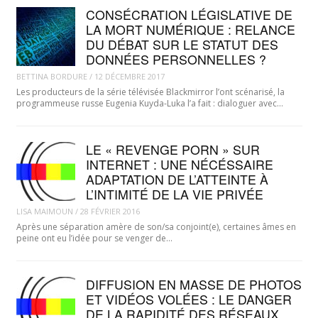
CONSÉCRATION LÉGISLATIVE DE
LA MORT NUMÉRIQUE : RELANCE
DU DÉBAT SUR LE STATUT DES
DONNÉES PERSONNELLES ?
BETTINA BORDURE
/
12 DÉCEMBRE 2017
Les producteurs de la série télévisée Blackmirror l’ont scénarisé, la
programmeuse russe Eugenia Kuyda-Luka l’a fait : dialoguer avec…
LE « REVENGE PORN » SUR
INTERNET : UNE NÉCÉSSAIRE
ADAPTATION DE L’ATTEINTE À
L’INTIMITÉ DE LA VIE PRIVÉE
LISA MAIMOUN
/
28 FÉVRIER 2016
Après une séparation amère de son/sa conjoint(e), certaines âmes en
peine ont eu l’idée pour se venger de…
DIFFUSION EN MASSE DE PHOTOS
ET VIDÉOS VOLÉES : LE DANGER
DE LA RAPIDITÉ DES RÉSEAUX