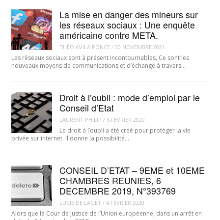
La mise en danger des mineurs sur
les réseaux sociaux : Une enquête
américaine contre META.
THÉO AVILA PONCE
/
30 NOVEMBRE 2021
Les réseaux sociaux sont à présent incontournables, Ce sont les
nouveaux moyens de communications et d’échange à travers…
Droit à l’oubli : mode d’emploi par le
Conseil d’Etat
LAURENT PHILIP
/
6 FÉVRIER 2020
Le droit à l’oubli a été créé pour protéger la vie
privée sur internet. Il donne la possibilité…
CONSEIL D’ETAT – 9EME et 10EME
CHAMBRES REUNIES, 6
DECEMBRE 2019, N°393769
LUCIE DE LAGET
/
4 FÉVRIER 2020
Alors que la Cour de justice de l’Union européenne, dans un arrêt en