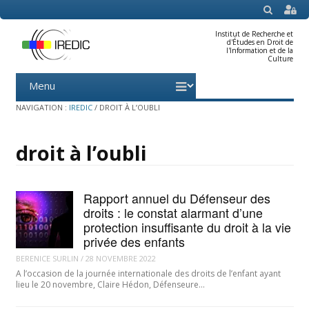
SEARCH
Institut de Recherche et
d'Études en Droit de
l'Information et de la
Culture
Menu
Skip
to
content
NAVIGATION :
IREDIC
/
DROIT À L’OUBLI
droit à l’oubli
Rapport annuel du Défenseur des
droits : le constat alarmant d’une
protection insuffisante du droit à la vie
privée des enfants
BERENICE SURLIN
/
28 NOVEMBRE 2022
A l’occasion de la journée internationale des droits de l’enfant ayant
lieu le 20 novembre, Claire Hédon, Défenseure…