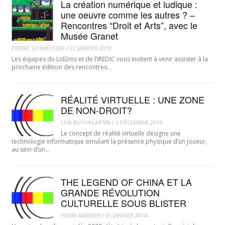
La création numérique et ludique :
une oeuvre comme les autres ? –
Rencontres “Droit et Arts”, avec le
Musée Granet
PIERRE SCHWEITZER
/
22 JANVIER 2019
Les équipes du Lid2ms et de l’IREDIC vous invitent à venir assister à la
prochaine édition des rencontres…
RÉALITÉ VIRTUELLE : UNE ZONE
DE NON-DROIT?
LISA BUYUKLAPSIN
/
1 DÉCEMBRE 2016
Le concept de réalité virtuelle désigne une
technologie informatique simulant la présence physique d’un joueur,
au sein d’un…
THE LEGEND OF CHINA ET LA
GRANDE RÉVOLUTION
CULTURELLE SOUS BLISTER
HENRI BARBIER
/
31 JANVIER 2014