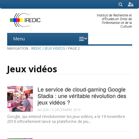
SEARCH
Institut de Recherche et
d'Études en Droit de
l'Information et de la
Culture
Menu
Skip
to
content
NAVIGATION :
IREDIC
/
JEUX VIDÉOS
/
PAGE 2
Jeux vidéos
Le service de cloud-gaming Google
Stadia : une véritable révolution des
jeux vidéos ?
ALLEIN
/
3 DÉCEMBRE 2019
Google, qui entend révolutionner les jeux vidéos, a le 19 novembre
2019 officiellement lancé sa plateforme de jeu…