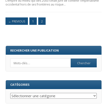
L’empire du milieu qui dès 2000 s’était juré de contenir l’impérialisme
occidental hors de ses frontières au risque…
←
PREVIOUS
1
2
RECHERCHER UNE PUBLICATION
Search
CATÉGORIES
Catégories