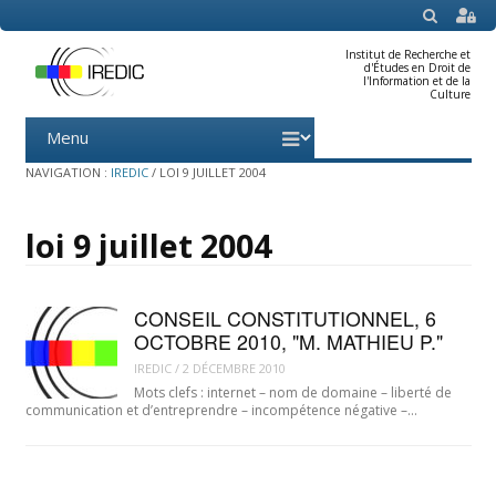
SEARCH
Institut de Recherche et
d'Études en Droit de
l'Information et de la
Culture
Menu
Skip
to
content
NAVIGATION :
IREDIC
/
LOI 9 JUILLET 2004
loi 9 juillet 2004
CONSEIL CONSTITUTIONNEL, 6
OCTOBRE 2010, "M. MATHIEU P."
IREDIC
/
2 DÉCEMBRE 2010
Mots clefs : internet – nom de domaine – liberté de
communication et d’entreprendre – incompétence négative –…