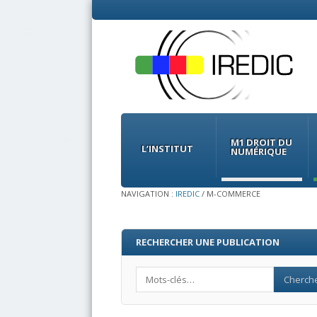
Menu
Skip
to
M1 DROIT DU
content
L’INSTITUT
NUMÉRIQUE
NAVIGATION :
IREDIC
/
M-COMMERCE
RECHERCHER UNE PUBLICATION
Search