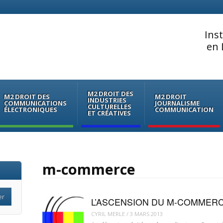
Ins
en 
M2 DROIT DES
M2 DROIT DES
M2 DROIT
INDUSTRIES
COMMUNICATIONS
JOURNALISME
CULTURELLES
ÉLECTRONIQUES
COMMUNICATION
ET CRÉATIVES
m-commerce
L’ASCENSION DU M-COMMER
CYRIL MERLE
/
3 MARS 2013