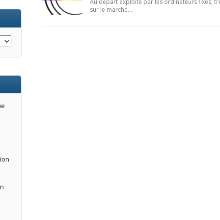
Au départ exploité par les ordinateurs fixes, t
sur le marché…
ue
tion
an