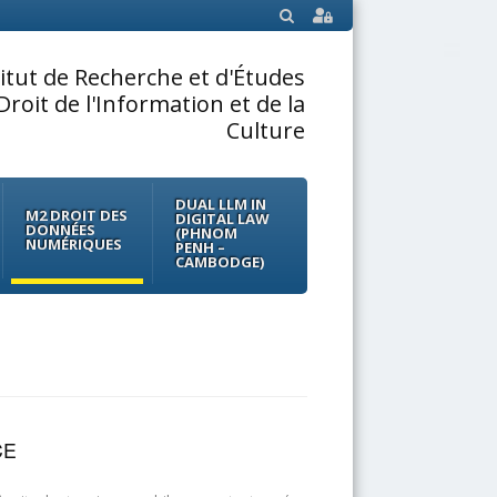
SEARCH
titut de Recherche et d'Études
Droit de l'Information et de la
Culture
DUAL LLM IN
M2 DROIT DES
DIGITAL LAW
DONNÉES
(PHNOM
NUMÉRIQUES
PENH –
CAMBODGE)
CE