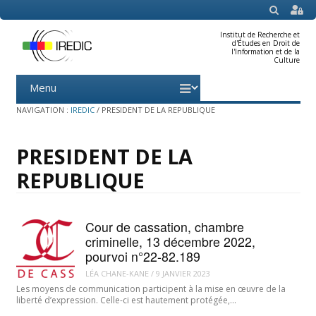
SEARCH
Institut de Recherche et
d'Études en Droit de
l'Information et de la
Culture
Menu
Skip
to
content
NAVIGATION :
IREDIC
/
PRESIDENT DE LA REPUBLIQUE
PRESIDENT DE LA
REPUBLIQUE
Cour de cassation, chambre
criminelle, 13 décembre 2022,
pourvoi n°22-82.189
LÉA CHANE-KANE
/
9 JANVIER 2023
Les moyens de communication participent à la mise en œuvre de la
liberté d’expression. Celle-ci est hautement protégée,…