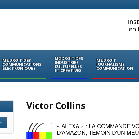
Ins
en 
M2 DROIT DES
M2 DROIT DES
M2 DROIT
INDUSTRIES
COMMUNICATIONS
JOURNALISME
CULTURELLES
ÉLECTRONIQUES
COMMUNICATION
ET CRÉATIVES
Victor Collins
« ALEXA » : LA COMMANDE V
D'AMAZON, TÉMOIN D'UN ME