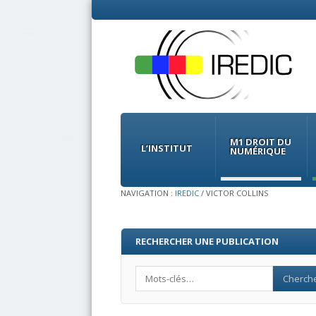
Menu
Skip
to
M1 DROIT DU
content
L’INSTITUT
NUMÉRIQUE
NAVIGATION :
IREDIC
/
VICTOR COLLINS
RECHERCHER UNE PUBLICATION
Search