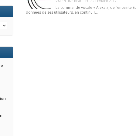
VALENTINE BEAULIEU
/
2 FÉVRIER 2017
La commande vocale « Alexa », de l’enceinte Ec
données de ses utilisateurs, en continu ?…
ue
tion
an