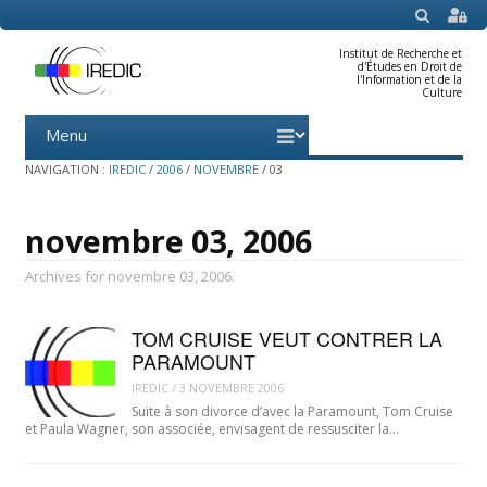
SEARCH
Institut de Recherche et
d'Études en Droit de
l'Information et de la
Culture
Menu
Skip
to
content
NAVIGATION :
IREDIC
/
2006
/
NOVEMBRE
/
03
novembre 03, 2006
Archives for novembre 03, 2006.
TOM CRUISE VEUT CONTRER LA
PARAMOUNT
IREDIC
/
3 NOVEMBRE 2006
Suite à son divorce d’avec la Paramount, Tom Cruise
et Paula Wagner, son associée, envisagent de ressusciter la…