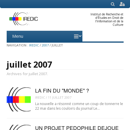
SEARCH
Institut de Recherche et
d'Études en Droit de
l'Information et de la
Culture
Menu
Skip
to
content
NAVIGATION :
IREDIC
/
2007
/
JUILLET
juillet 2007
Archives for juillet 2007.
LA FIN DU "MONDE" ?
IREDIC
/
11 JUILLET 2007
La nouvelle a résonné comme un coup de tonnerre le
22 mai dans les couloirs du journal Le…
UN PROJET PEDOPHILE DEJOUE