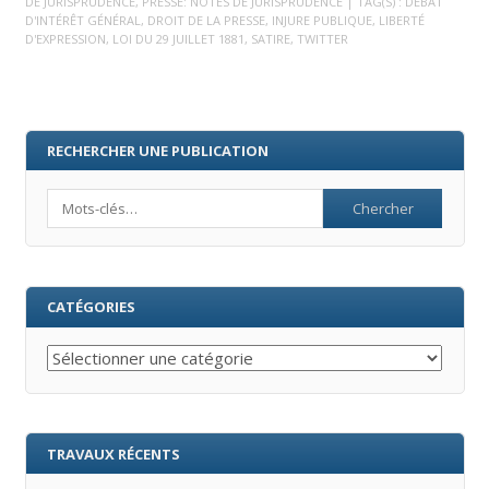
DE JURISPRUDENCE
,
PRESSE: NOTES DE JURISPRUDENCE
| TAG(S) :
DÉBAT
D'INTÉRÊT GÉNÉRAL
,
DROIT DE LA PRESSE
,
INJURE PUBLIQUE
,
LIBERTÉ
D'EXPRESSION
,
LOI DU 29 JUILLET 1881
,
SATIRE
,
TWITTER
RECHERCHER UNE PUBLICATION
Search
CATÉGORIES
Catégories
TRAVAUX RÉCENTS