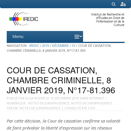
SEARCH
Institut de Recherche et
d'Études en Droit de
l'Information et de la
Culture
Menu
Skip
to
content
NAVIGATION :
IREDIC
/
2019
/
DÉCEMBRE
/
13
/
COUR DE CASSATION,
CHAMBRE CRIMINELLE, 8 JANVIER 2019, N°17-81.396
COUR DE CASSATION,
CHAMBRE CRIMINELLE, 8
JANVIER 2019, N°17-81.396
PUBLIÉ PAR
ELISA BODIN
LE
13 DÉCEMBRE 2019
DANS
INTERNET /
NUMÉRIQUE : NOTES DE JURISPRUDENCE
,
NOTES DE JURISPRUDENCE
,
PRESSE: NOTES DE JURISPRUDENCE
| CONSULTÉ 870 FOIS
Par cette décision, la Cour de cassation confirme sa volonté
de faire prévaloir la liberté d’expression sur les réseaux