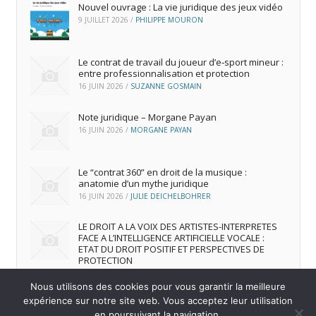
Nouvel ouvrage : La vie juridique des jeux vidéo
9 JUILLET 2026
/
PHILIPPE MOURON
Le contrat de travail du joueur d’e‑sport mineur :
entre professionnalisation et protection
16 JUIN 2026
/
SUZANNE GOSMAIN
Note juridique – Morgane Payan
16 JUIN 2026
/
MORGANE PAYAN
Le “contrat 360” en droit de la musique :
anatomie d’un mythe juridique
16 JUIN 2026
/
JULIE DEICHELBOHRER
LE DROIT A LA VOIX DES ARTISTES-INTERPRETES
FACE A L’INTELLIGENCE ARTIFICIELLE VOCALE :
ETAT DU DROIT POSITIF ET PERSPECTIVES DE
PROTECTION
16 JUIN 2026
/
ANDREA FRANCA MARQUES FRUTUOSO
Nous utilisons des cookies pour vous garantir la meilleure
expérience sur notre site web. Vous acceptez leur utilisation
en poursuivant la navigation.