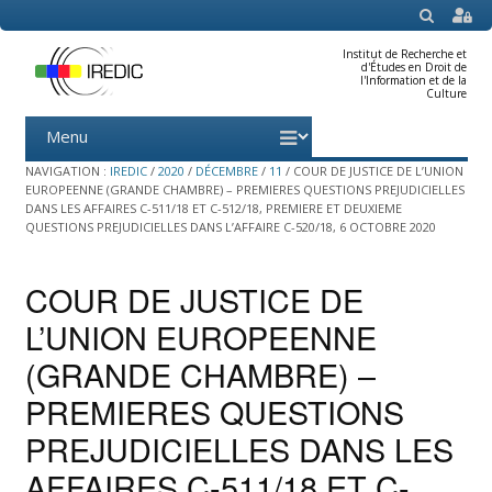
SEARCH
Institut de Recherche et
d'Études en Droit de
l'Information et de la
Culture
Menu
Skip
to
content
NAVIGATION :
IREDIC
/
2020
/
DÉCEMBRE
/
11
/
COUR DE JUSTICE DE L’UNION
EUROPEENNE (GRANDE CHAMBRE) – PREMIERES QUESTIONS PREJUDICIELLES
DANS LES AFFAIRES C-511/18 ET C-512/18, PREMIERE ET DEUXIEME
QUESTIONS PREJUDICIELLES DANS L’AFFAIRE C-520/18, 6 OCTOBRE 2020
COUR DE JUSTICE DE
L’UNION EUROPEENNE
(GRANDE CHAMBRE) –
PREMIERES QUESTIONS
PREJUDICIELLES DANS LES
AFFAIRES C-511/18 ET C-