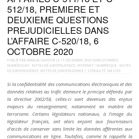
512/18, PREMIERE ET
DEUXIEME QUESTIONS
PREJUDICIELLES DANS
L’AFFAIRE C-520/18, 6
OCTOBRE 2020
PUBLIÉ PAR
AMALIA GAYDON
LE
11 DÉCEMBRE 2020
DANS
DONNÉES
NUMÉRIQUES : NOTES DE JURISPRUDENCE
,
INTERNET / NUMÉRIQUE : NOTES
DE JURISPRUDENCE
,
NOTES DE JURISPRUDENCE
| CONSULTÉ 144 FOIS
Si la confidentialité des communications électroniques et des
données relatives au trafic demeure le principe défendu par
la directive 2002/58, celles-ci sont devenues des enjeux
majeurs du renseignement, notamment en matière de
terrorisme. Certains législateurs nationaux, à l’image du
législateur français, ont alors enjoint aux fournisseurs
d’accès de conserver sans limite les données afférentes aux
communications en ligne. Toutefois, comme le rappelle la