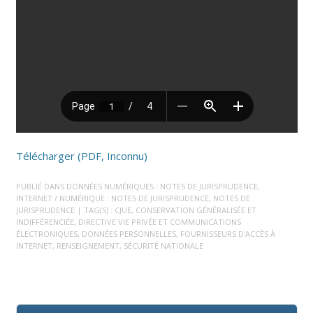
Télécharger (PDF, Inconnu)
PUBLIÉ DANS
DONNÉES NUMÉRIQUES : NOTES DE JURISPRUDENCE
,
INTERNET / NUMÉRIQUE : NOTES DE JURISPRUDENCE
,
NOTES DE
JURISPRUDENCE
| TAG(S) :
CJUE
,
CONSERVATION GÉNÉRALISÉE ET
INDIFFÉRENCIÉE
,
DIRECTIVE VIE PRIVÉE ET COMMUNICATIONS
ÉLECTRONIQUES
,
DONNÉES PERSONNELLES
,
FOURNISSEURS D'ACCÈS À
INTERNET
,
RENSEIGNEMENT
,
SÉCURITÉ NATIONALE